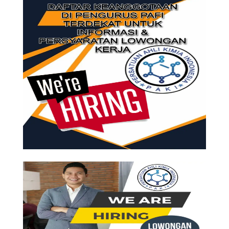
DIBUTUHKAN SEGERA ANALIS
KIMIA BAHAN MAKANAN
LABORATORIUM ACEH BESAR
SYARAT DAN KETENTUAN LIHAT
BROSUR
DIBUTUHKAN SEGERA
PENGURUS ADMINISTRASI PT.
JAYA EKA KUSUMA